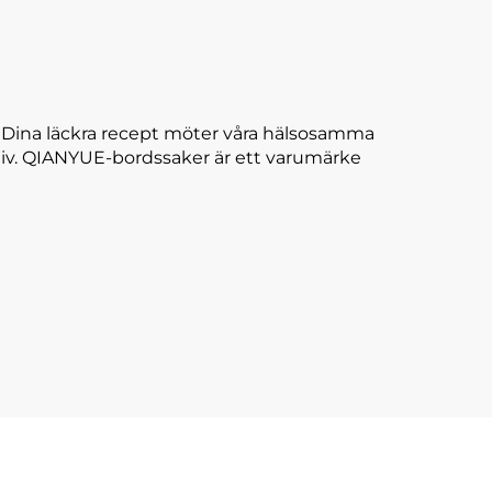
. Dina läckra recept möter våra hälsosamma
ll liv. QIANYUE-bordssaker är ett varumärke