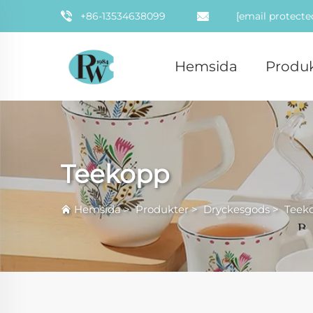
+86-13534638099
[email protecte
Hemsida
Produk
Teekopp
Hemsida
>
Produkter
>
Dryckesgods
>
Teek