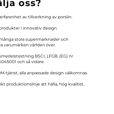
älja oss?
 erfarenhet av tillverkning av porslin.
produkter i innovativ design.
 många stora supermarknader och
 varumärken världen över.
vsmedelstestning BSCI, LFGB, (EG) nr
SO45001 och så vidare.
DM-tjänst, alla anpassade design välkomnas.
ikt produktionslinje att hålla, hög kvalitet,