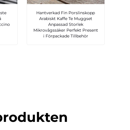
nste
Hantverkad Fin Porslinskopp
å
Arabiskt Kaffe Te Muggset
ccino
Anpassad Storlek
Mikrovågssäker Perfekt Present
i Förpackade Tillbehör
produkten