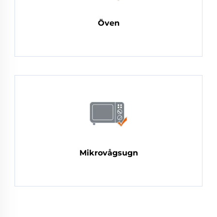
Öven
Mikrovågsugn