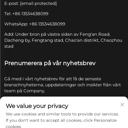
E-post:
[email protected]
Tel: +86 13534638099
WhatsApp: +86 13534638099
Add: Under bron på västra sidan av Feng'an Road,
Dacheng by, Fengtang stad, Chao'an distrikt, Chaozhou
stad
Prenumerera på vår nyhetsbrev
Gå med i vårt nyhetsbrev för att få de senaste
branschnyheterna, uppdateringar och insikter från vårt
team på Company.
We value your privacy
Prenumerera
We use cookies and similar tools to provide our services.
If you don't want to accept all cookies, click Personalize
Copyright © 2025 av Chaozhou Qianyue Ceramics Co.,
cookies.