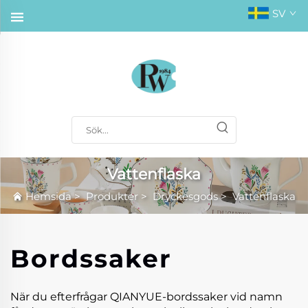
SV
Vattenflaska
Hemsida
>
Produkter
>
Dryckesgods
>
Vattenflaska
Bordssaker
När du efterfrågar QIANYUE-bordssaker vid namn