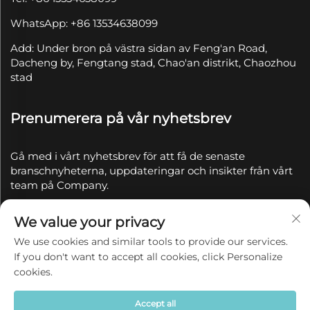
WhatsApp: +86 13534638099
Add: Under bron på västra sidan av Feng'an Road,
Dacheng by, Fengtang stad, Chao'an distrikt, Chaozhou
stad
Prenumerera på vår nyhetsbrev
Gå med i vårt nyhetsbrev för att få de senaste
branschnyheterna, uppdateringar och insikter från vårt
team på Company.
We value your privacy
Prenumerera
We use cookies and similar tools to provide our services.
If you don't want to accept all cookies, click Personalize
Copyright © 2025 av Chaozhou Qianyue Ceramics Co.,
cookies.
Ltd.
Integritetspolicy
Accept all