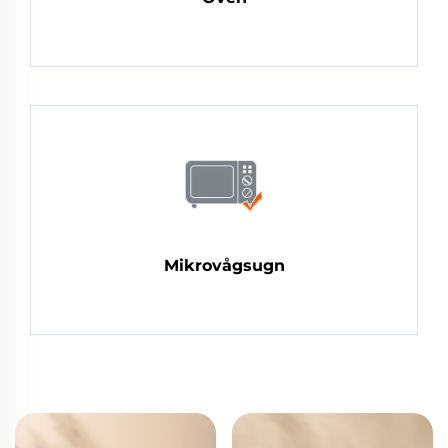
Mikrovågsugn