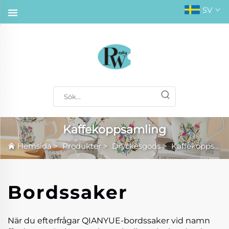
SV
Kaffekoppsamling
Hemsida
>
Produkter
>
Dryckesgods
>
Kaffekoppsamling
Bordssaker
När du efterfrågar QIANYUE-bordssaker vid namn