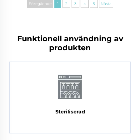
Föregående
1
2
3
4
5
Nästa
Funktionell användning av
produkten
Steriliserad