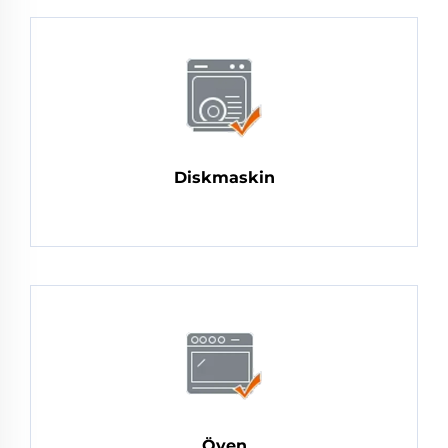
Diskmaskin
Öven