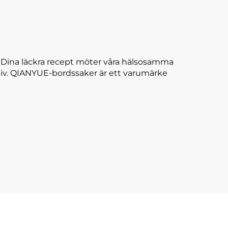
. Dina läckra recept möter våra hälsosamma
ll liv. QIANYUE-bordssaker är ett varumärke