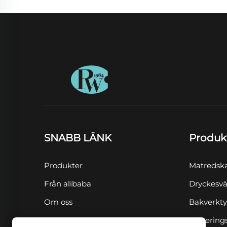
SNABB LÄNK
Produk
Produkter
Matredsk
Från alibaba
Dryckesvä
Om oss
Bakverkt
Nyheter
Servering