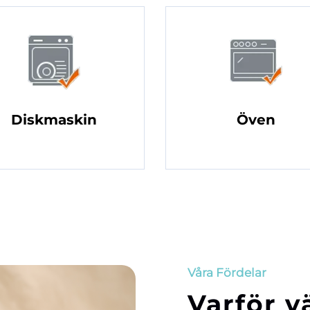
Diskmaskin
Öven
Våra Fördelar
Varför v