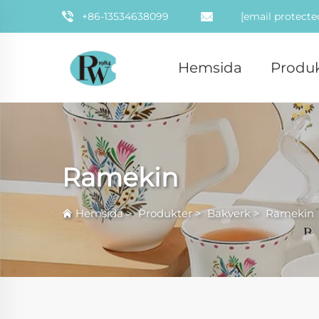
+86-13534638099
[email protecte
Hemsida
Produk
Ramekin
Hemsida
>
Produkter
>
Bakverk
>
Ramekin