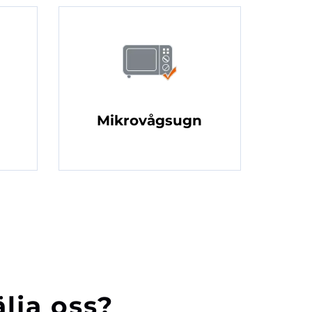
Mikrovågsugn
älja oss?