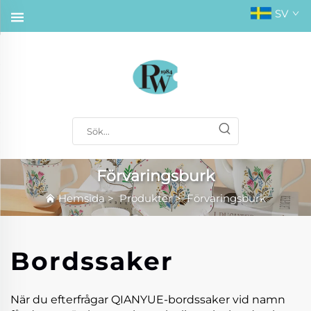
SV
Förvaringsburk
Hemsida
>
Produkter
>
Förvaringsburk
Bordssaker
När du efterfrågar QIANYUE-bordssaker vid namn