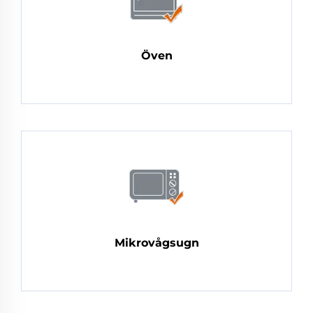
Öven
Mikrovågsugn