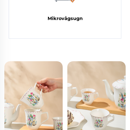
Mikrovågsugn