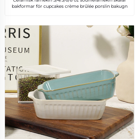
Ceramisk ramekin 3/4/5/6/8 oz souffléramekin skålar
bakformar för cupcakes crème brûlée porslin bakugn