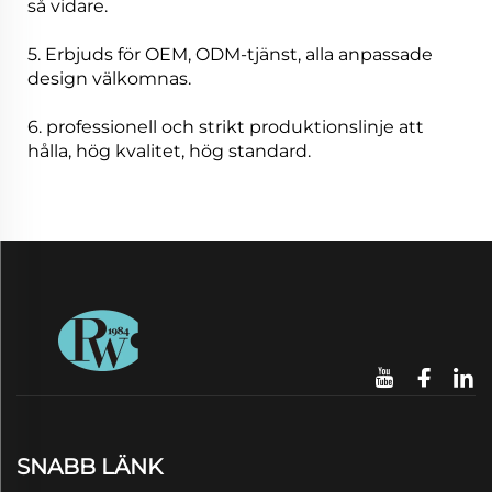
så vidare.
5. Erbjuds för OEM, ODM-tjänst, alla anpassade
design välkomnas.
6. professionell och strikt produktionslinje att
hålla, hög kvalitet, hög standard.
SNABB LÄNK