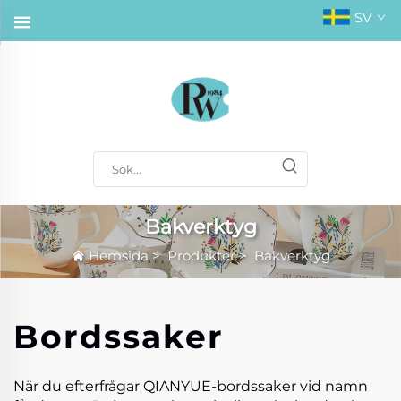
SV
Bakverktyg
Hemsida
>
Produkter
>
Bakverktyg
Bordssaker
När du efterfrågar QIANYUE-bordssaker vid namn