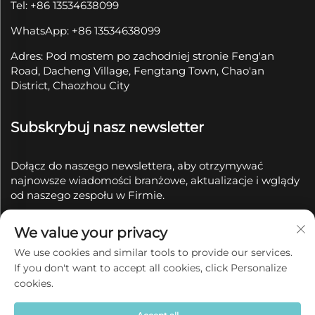
Tel: +86 13534638099
WhatsApp: +86 13534638099
Adres: Pod mostem po zachodniej stronie Feng'an
Road, Dacheng Village, Fengtang Town, Chao'an
District, Chaozhou City
Subskrybuj nasz newsletter
Dołącz do naszego newslettera, aby otrzymywać
najnowsze wiadomości branżowe, aktualizacje i wglądy
od naszego zespołu w Firmie.
We value your privacy
Subskrybuj
We use cookies and similar tools to provide our services.
If you don't want to accept all cookies, click Personalize
Prawa autorskie © 2025 by Chaozhou Qianyue Ceramics
cookies.
Co., Ltd.
Polityka prywatności