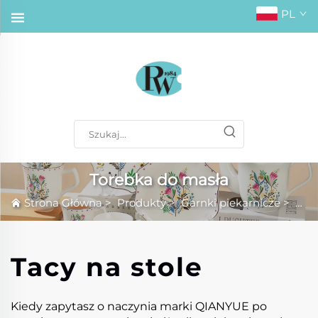
PL
Torebka do masła
Strona Główna
>
Produkty
>
Garnki piekarnicze
>
Tor
Tacy na stole
Kiedy zapytasz o naczynia marki QIANYUE po