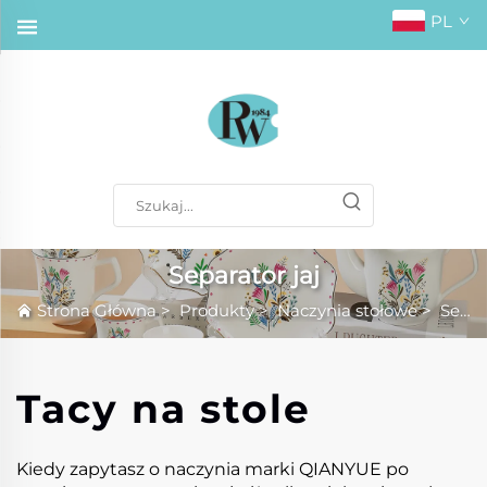
PL
Separator jaj
Strona Główna
>
Produkty
>
Naczynia stołowe
>
Separator jaj
Tacy na stole
Kiedy zapytasz o naczynia marki QIANYUE po