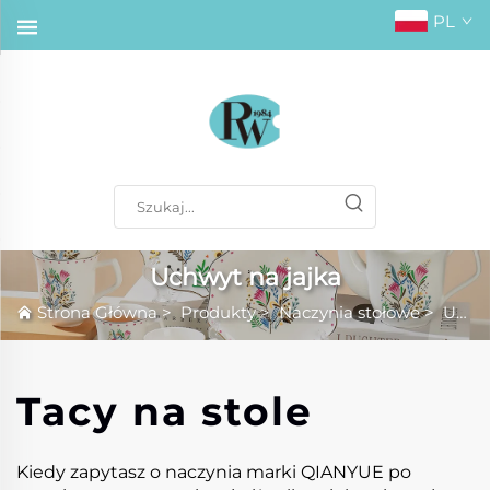
PL
Uchwyt na jajka
Strona Główna
>
Produkty
>
Naczynia stołowe
>
Uchwyt na jajka
Tacy na stole
Kiedy zapytasz o naczynia marki QIANYUE po