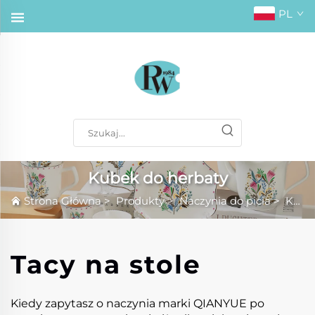
PL
Kubek do herbaty
Strona Główna
>
Produkty
>
Naczynia do picia
>
Kubek do herbaty
Tacy na stole
Kiedy zapytasz o naczynia marki QIANYUE po