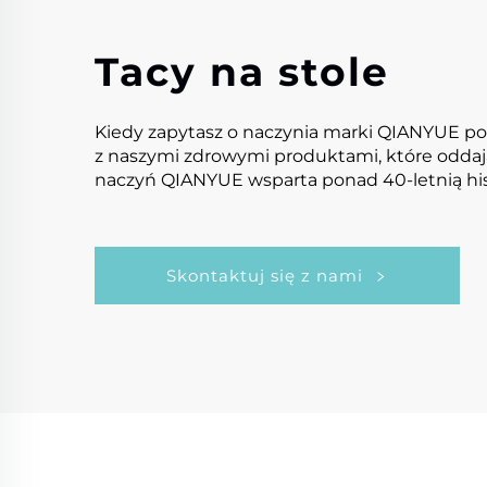
Tacy na stole
Kiedy zapytasz o naczynia marki QIANYUE po n
z naszymi zdrowymi produktami, które oddają
naczyń QIANYUE wsparta ponad 40-letnią histo
Skontaktuj się z nami