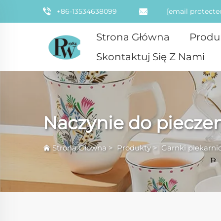
+86-13534638099
[email protecte
Strona Główna
Produ
Skontaktuj Się Z Nami
Naczynie do piecze
Strona Główna
>
Produkty
>
Garnki piekarni