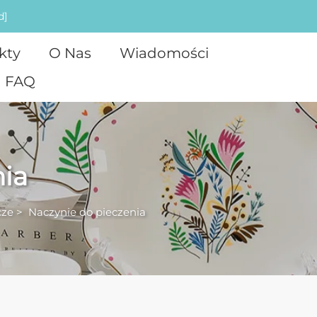
d]
kty
O Nas
Wiadomości
FAQ
nia
cze
>
Naczynie do pieczenia