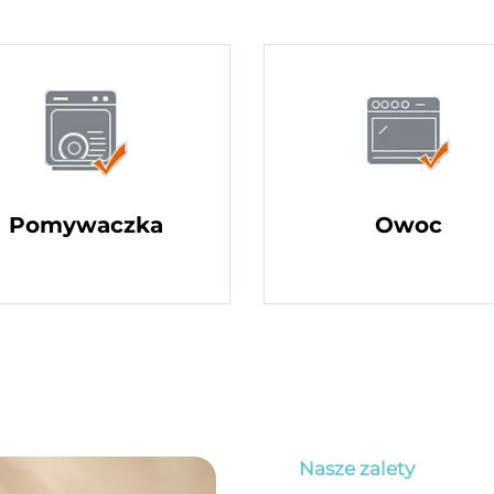
Pomywaczka
Owoc
Nasze zalety