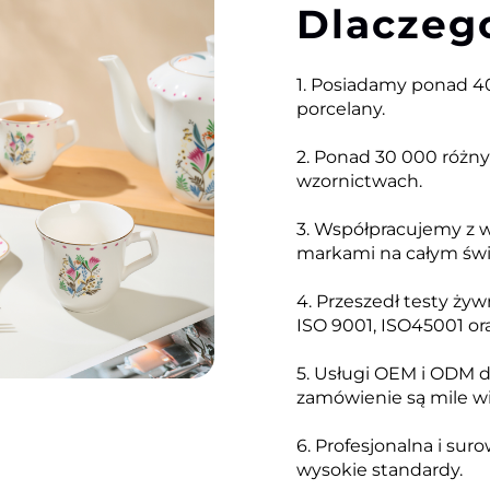
Dlaczeg
1. Posiadamy ponad 40
porcelany.
2. Ponad 30 000 różn
wzornictwach.
3. Współpracujemy z 
markami na całym świ
4. Przeszedł testy ży
ISO 9001, ISO45001 ora
5. Usługi OEM i ODM d
zamówienie są mile wi
6. Profesjonalna i sur
wysokie standardy.