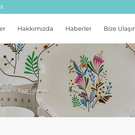
d]
er
Hakkımızda
Haberler
Bize Ulaşı
aplar
>
Fırın tabakası