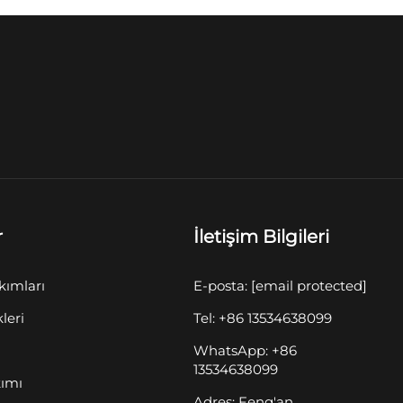
r
İletişim Bilgileri
kımları
E-posta:
[email protected]
kleri
Tel: +86 13534638099
WhatsApp: +86
13534638099
kımı
Adres: Feng'an