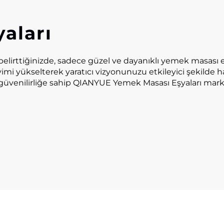
aları
irttiğinizde, sadece güzel ve dayanıklı yemek masası eşya
yimi yükselterek yaratıcı vizyonunuzu etkileyici şekilde h
 güvenilirliğe sahip QIANYUE Yemek Masası Eşyaları mark