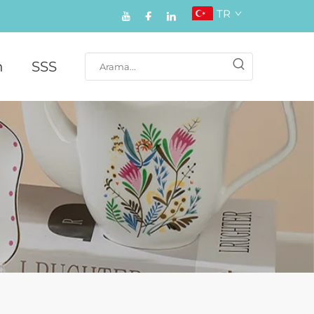
TR
n
SSS