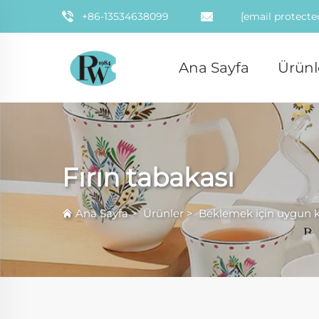
+86-13534638099
[email protecte
Ana Sayfa
Ürünl
Fırın tabakası
Ana Sayfa
>
Ürünler
>
Beklemek için uygun k