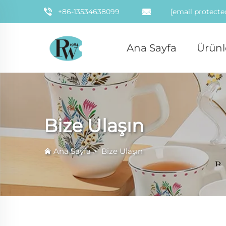
+86-13534638099
[email protecte
Ana Sayfa
Ürünl
Bize Ulaşın
Ana Sayfa
>
Bize Ulaşın