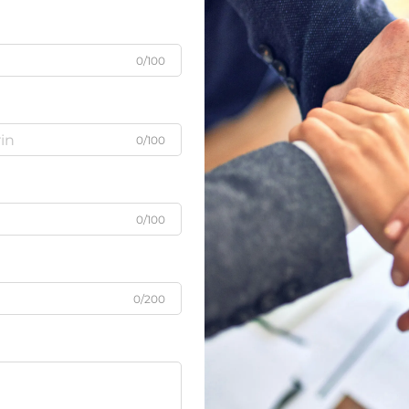
0/100
0/100
0/100
0/200