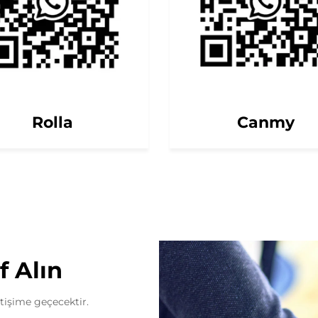
Rolla
Canmy
f Alın
etişime geçecektir.