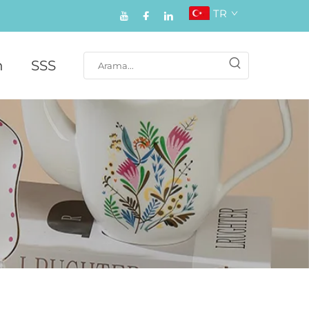
TR
n
SSS