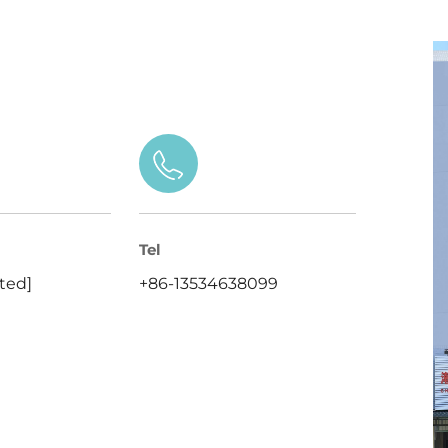
Tel
ted]
+86-13534638099