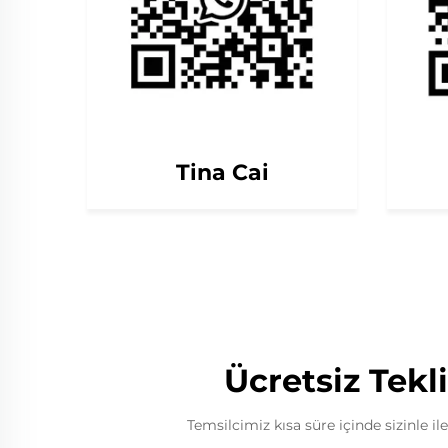
Tina Cai
Ücretsiz Tekli
Temsilcimiz kısa süre içinde sizinle il