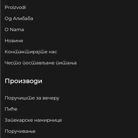
Proizvodi
Од Алибаба
O Nama
Новине
Контактирајте нас
Често постављане питања
Производи
Поручиште за вечеру
Пиће
Запекарске намирнице
Поручивање