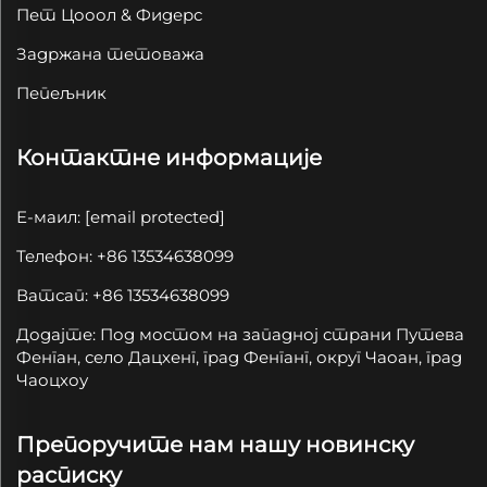
Пет Цооол & Фидерс
Задржана тетоважа
Пепељник
Контактне информације
Е-маил:
[email protected]
Телефон: +86 13534638099
Ватсап: +86 13534638099
Додајте: Под мостом на западној страни Путева
Фенган, село Дацхенг, град Фенганг, округ Чаоан, град
Чаоцхоу
Препоручите нам нашу новинску
расписку