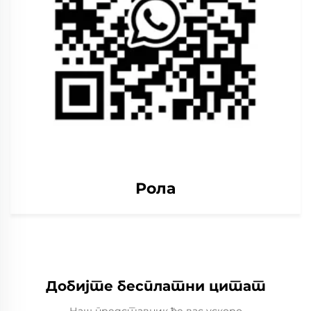
Рола
Добијте бесплатни цитат
Наш представник ће вас ускоро