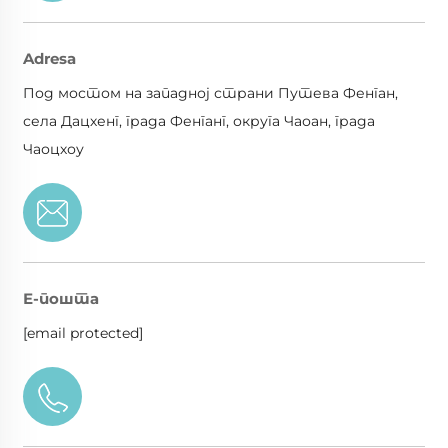
Adresa
Под мостом на западној страни Путева Фенган,
села Дацхенг, града Фенганг, округа Чаоан, града
Чаоцхоу
Е-пошта
[email protected]