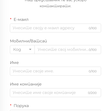
контактирати.
Е-маил
0/100
Мобилни/Ватсап
Код
0/100
Име
0/100
Име компаније
0/200
Порука