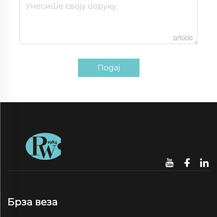
0/1000
Подај
Брза веза