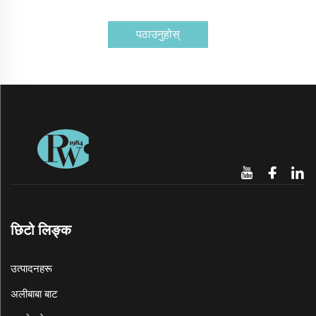
पठाउनुहोस्
छिटो लिङ्क
उत्पादनहरू
अलीबाबा बाट