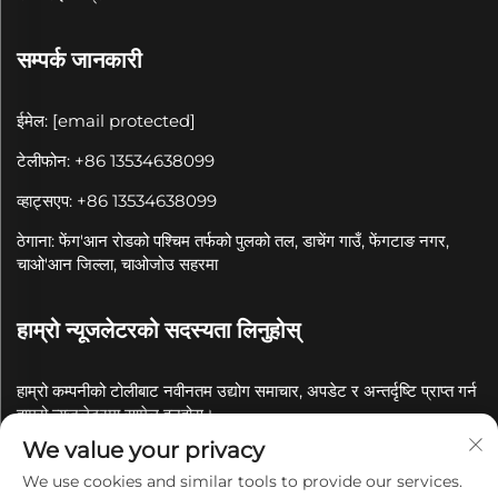
सम्पर्क जानकारी
ईमेल:
[email protected]
टेलीफोन: +86 13534638099
व्हाट्सएप: +86 13534638099
ठेगाना: फेंग'आन रोडको पश्चिम तर्फको पुलको तल, डाचेंग गाउँ, फेंगटाङ नगर,
चाओ'आन जिल्ला, चाओजोउ सहरमा
हाम्रो न्यूजलेटरको सदस्यता लिनुहोस्
हाम्रो कम्पनीको टोलीबाट नवीनतम उद्योग समाचार, अपडेट र अन्तर्दृष्टि प्राप्त गर्न
हाम्रो न्यूजलेटरमा सामेल हुनुहोस्।
We value your privacy
सदस्यता लिनुहोस्
We use cookies and similar tools to provide our services.