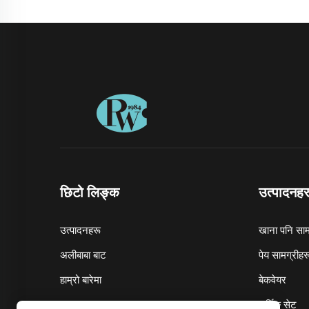
छिटो लिङ्क
उत्पादनहर
उत्पादनहरू
खाना पनि साम
अलीबाबा बाट
पेय सामग्रीहर
हाम्रो बारेमा
बेकवेयर
समाचार
सर्भिङ सेट