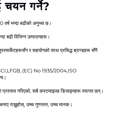
 चयन गर्ने?
 40 वर्ष भन्दा बढीको अनुभव छ।
ा बढी विभिन्न उत्पादनहरू।
ा सुपरमार्केटहरूसँग र सहयोगको साथ प्रसिद्ध ब्रान्डहरू सँगै
ो BSCI,LFGB, (EC) No 1935/2004,ISO
्य।
्रस्ताव गरिएको, सबै कस्टमाइज्ड डिजाइनहरू स्वागत छन्।
नाए राख्नुहोस्, उच्च गुणस्तर, उच्च मानक।