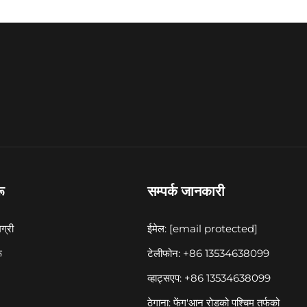
ू
सम्पर्क जानकारी
ग्री
ईमेल:
[email protected]
ू
टेलीफोन: +86 13534638099
व्हाट्सएप: +86 13534638099
ठेगाना: फेंग'आन रोडको पश्चिम तर्फको