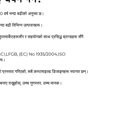
 40 वर्ष भन्दा बढीको अनुभव छ।
ा बढी विभिन्न उत्पादनहरू।
ा सुपरमार्केटहरूसँग र सहयोगको साथ प्रसिद्ध ब्रान्डहरू सँगै
ो BSCI,LFGB, (EC) No 1935/2004,ISO
्य।
्रस्ताव गरिएको, सबै कस्टमाइज्ड डिजाइनहरू स्वागत छन्।
नाए राख्नुहोस्, उच्च गुणस्तर, उच्च मानक।