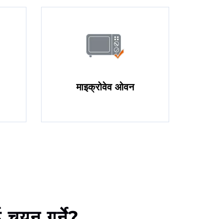
माइक्रोवेव ओवन
 चयन गर्ने?