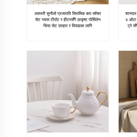
लक्जरी सुनौलो प्रजापति सिरामिक कप-सॉसर
शानदार 
सेट ग्लास टीपॉट र हीटरसँगै उत्कृष्ट पोर्सिलेन
४ ओटा स
चिया सेट उपहार र विवाहका लागि
ट्रे स