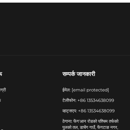
ू
सम्पर्क जानकारी
ग्री
ईमेल:
[email protected]
ू
टेलीफोन: +86 13534638099
व्हाट्सएप: +86 13534638099
ठेगाना: फेंग'आन रोडको पश्चिम तर्फको
पुलको तल, डाचेंग गाउँ, फेंगटाङ नगर,