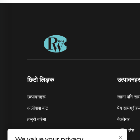
छिटो लिङ्क
उत्पादनहर
उत्पादनहरू
खाना पनि साम
अलीबाबा बाट
पेय सामग्रीहर
हाम्रो बारेमा
बेकवेयर
समाचार
सर्भिङ सेट
We value your privacy