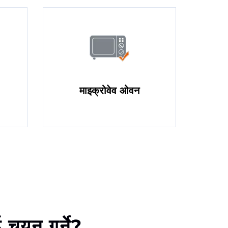
माइक्रोवेव ओवन
 चयन गर्ने?