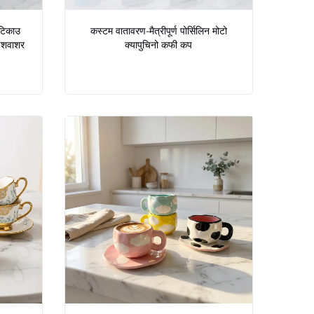
—टिकाउ
कस्टम वातावरण-मैत्रीपूर्ण पोर्सिलिन मोटो
डिशवाशर
क्यापुचिनो कफी कप