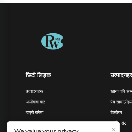
छिटो लिङ्क
उत्पादनहर
उत्पादनहरू
खाना पनि साम
अलीबाबा बाट
पेय सामग्रीहर
हाम्रो बारेमा
बेकवेयर
समाचार
सर्भिङ सेट
We value your privacy