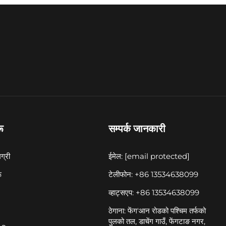
ू
सम्पर्क जानकारी
ग्री
ईमेल:
[email protected]
ू
टेलीफोन: +86 13534638099
व्हाट्सएप: +86 13534638099
ठेगाना: फेंग'आन रोडको पश्चिम तर्फको
पुलको तल, डाचेंग गाउँ, फेंगटाङ नगर,