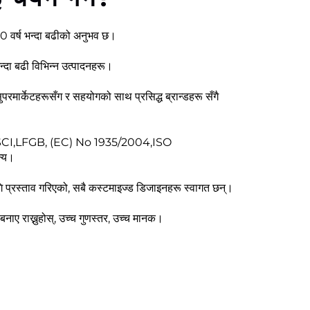
 40 वर्ष भन्दा बढीको अनुभव छ।
ा बढी विभिन्न उत्पादनहरू।
ा सुपरमार्केटहरूसँग र सहयोगको साथ प्रसिद्ध ब्रान्डहरू सँगै
ो BSCI,LFGB, (EC) No 1935/2004,ISO
्य।
्रस्ताव गरिएको, सबै कस्टमाइज्ड डिजाइनहरू स्वागत छन्।
नाए राख्नुहोस्, उच्च गुणस्तर, उच्च मानक।