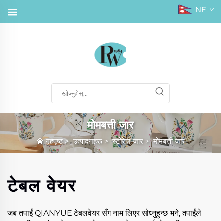
NE
मोमबत्ती जार
गृहपृष्ठ
>
उत्पादनहरू
>
स्टोरेज जार
>
मोमबत्ती जार
टेबल वेयर
जब तपाईं QIANYUE टेबलवेयर सँग नाम लिएर सोध्नुहुन्छ भने, तपाईंले