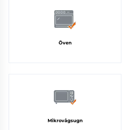
Öven
Mikrovågsugn