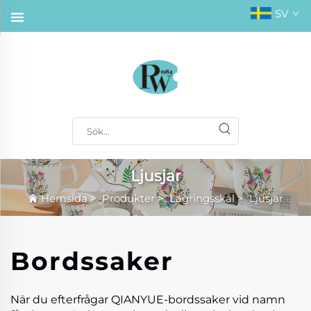
SV
Ljusjar
Hemsida
>
Produkter
>
Lagringsskål
>
Ljusjar
Bordssaker
När du efterfrågar QIANYUE-bordssaker vid namn