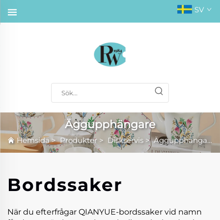
SV
Äggupphängare
Hemsida
>
Produkter
>
Diskservis
>
Äggupphängare
Bordssaker
När du efterfrågar QIANYUE-bordssaker vid namn