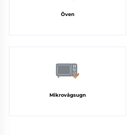
Öven
Mikrovågsugn