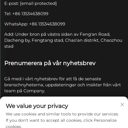
E-post:
[email protected]
Tel: +86 13534638099
WhatsApp: +86 13534638099
Add: Under bron på västra sidan av Feng'an Road,
Dacheng by, Fengtang stad, Chao'an distrikt, Chaozhou
stad
Prenumerera på vår nyhetsbrev
Gå med i vårt nyhetsbrev för att få de senaste
branschnyheterna, uppdateringar och insikter från vårt
team på Company.
We value your privacy
Prenumerera
We use cookies and similar tools to provide our services.
If you don't want to accept all cookies, click Personalize
Copyright © 2025 av Chaozhou Qianyue Ceramics Co.,
cookies.