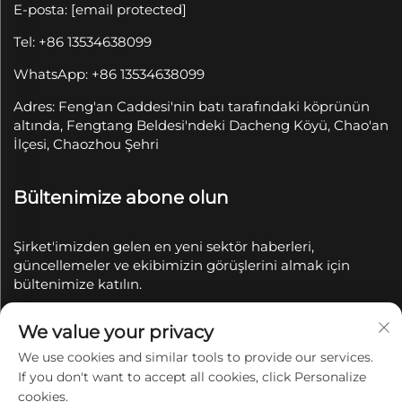
E-posta:
[email protected]
Tel: +86 13534638099
WhatsApp: +86 13534638099
Adres: Feng'an Caddesi'nin batı tarafındaki köprünün
altında, Fengtang Beldesi'ndeki Dacheng Köyü, Chao'an
İlçesi, Chaozhou Şehri
Bültenimize abone olun
Şirket'imizden gelen en yeni sektör haberleri,
güncellemeler ve ekibimizin görüşlerini almak için
bültenimize katılın.
We value your privacy
Abone Ol
We use cookies and similar tools to provide our services.
If you don't want to accept all cookies, click Personalize
Telif Hakkı © 2025 Chaozhou Qianyue Seramik Sanayi
cookies.