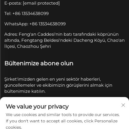
E-posta:
[email protected]
Tel: +86 13534638099
WhatsApp: +86 13534638099
Adres: Feng'an Caddesi'nin batı tarafındaki köprünün
altında, Fengtang Beldesi'ndeki Dacheng Köyü, Chao'an
İlçesi, Chaozhou Şehri
Bültenimize abone olun
Şirket'imizden gelen en yeni sektör haberleri,
güncellemeler ve ekibimizin görüşlerini almak için
bültenimize katılın.
We value your privacy
Abone Ol
We use cookies and similar tools to provide our services.
If you don't want to accept all cookies, click Personalize
Telif Hakkı © 2025 Chaozhou Qianyue Seramik Sanayi
cookies.