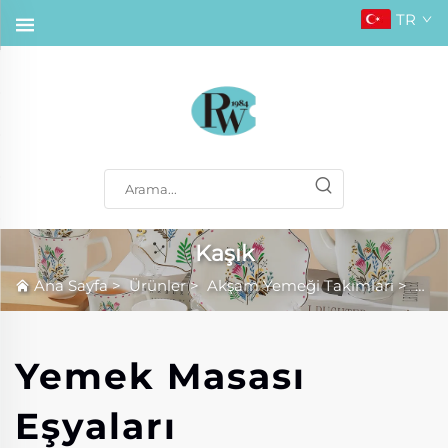
TR
Kaşık
Ana Sayfa
>
Ürünler
>
Akşam Yemeği Takımları
>
Kaşı
Yemek Masası
Eşyaları