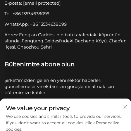
E-posta:
[email protected]
Tel: +86 13534638099
WhatsApp: +86 13534638099
Adres: Feng'an Caddesi'nin batı tarafındaki köprünün
altında, Fengtang Beldesi'ndeki Dacheng Köyü, Chao'an
İlçesi, Chaozhou Şehri
Bültenimize abone olun
Şirket'imizden gelen en yeni sektör haberleri,
güncellemeler ve ekibimizin görüşlerini almak için
bültenimize katılın.
We value your privacy
Abone Ol
We use cookies and similar tools to provide our services.
If you don't want to accept all cookies, click Personalize
Telif Hakkı © 2025 Chaozhou Qianyue Seramik Sanayi
cookies.