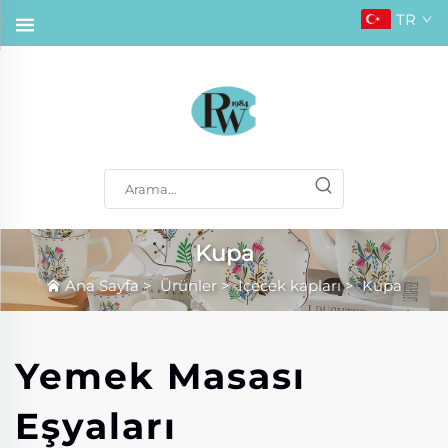
TR
Kupa
Ana Sayfa
>
Ürünler
>
İçecek kapları
>
Kupa
Yemek Masası
Eşyaları