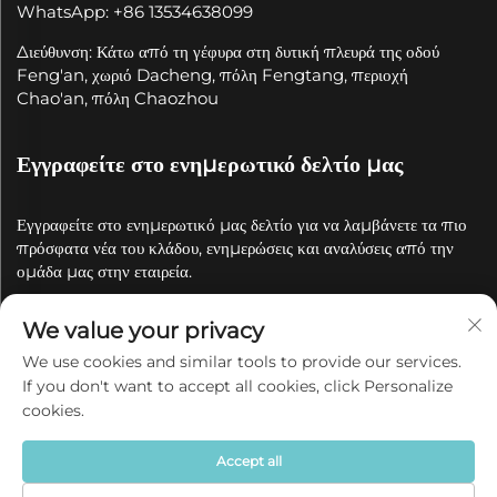
WhatsApp: +86 13534638099
Διεύθυνση: Κάτω από τη γέφυρα στη δυτική πλευρά της οδού
Feng'an, χωριό Dacheng, πόλη Fengtang, περιοχή
Chao'an, πόλη Chaozhou
Εγγραφείτε στο ενημερωτικό δελτίο μας
Εγγραφείτε στο ενημερωτικό μας δελτίο για να λαμβάνετε τα πιο
πρόσφατα νέα του κλάδου, ενημερώσεις και αναλύσεις από την
ομάδα μας στην εταιρεία.
We value your privacy
Εγγραφή
We use cookies and similar tools to provide our services.
If you don't want to accept all cookies, click Personalize
Πνευματικά δικαιώματα © 2025 από την Chaozhou Qianyue
cookies.
Ceramics Co., Ltd.
Πολιτική απορρήτου
Accept all