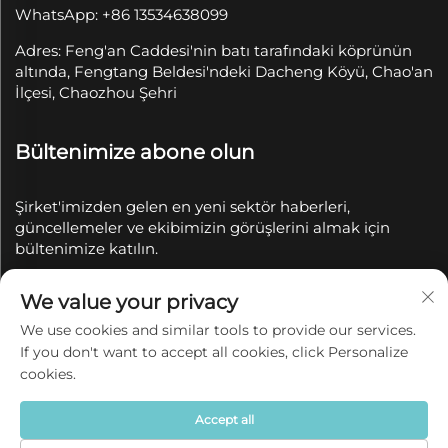
WhatsApp: +86 13534638099
Adres: Feng'an Caddesi'nin batı tarafındaki köprünün
altında, Fengtang Beldesi'ndeki Dacheng Köyü, Chao'an
İlçesi, Chaozhou Şehri
Bültenimize abone olun
Şirket'imizden gelen en yeni sektör haberleri,
güncellemeler ve ekibimizin görüşlerini almak için
bültenimize katılın.
We value your privacy
Abone Ol
We use cookies and similar tools to provide our services.
If you don't want to accept all cookies, click Personalize
Telif Hakkı © 2025 Chaozhou Qianyue Seramik Sanayi
cookies.
ve Ticaret A.Ş. tarafından saklıdır.
Gizlilik politikası
Accept all