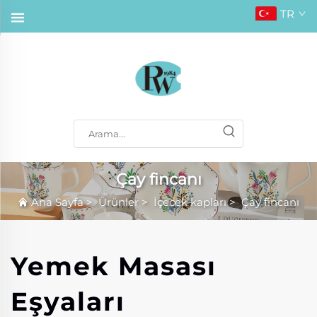
TR
Çay fincanı
Ana Sayfa
>
Ürünler
>
İçecek kapları
>
Çay fincanı
Yemek Masası
Eşyaları