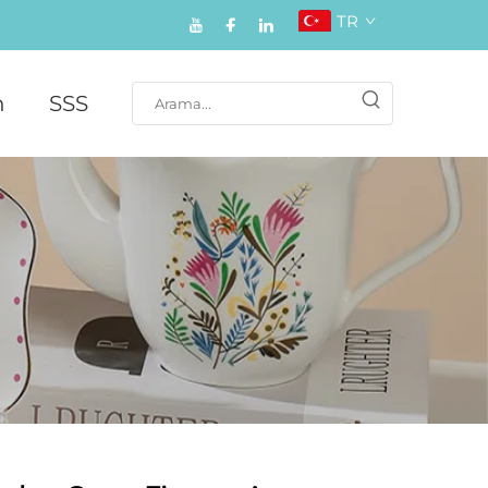
TR
n
SSS