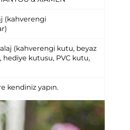
j (kahverengi
r)
alaj (kahverengi kutu, beyaz
u, hediye kutusu, PVC kutu,
re kendiniz yapın.