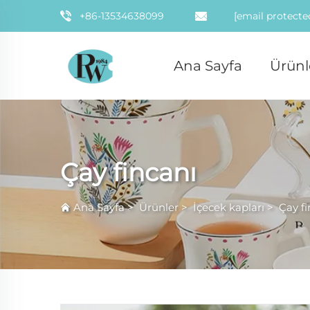
+86-13534638099
[email protecte
Ana Sayfa
Ürünl
Çay fincanı
Ana Sayfa
>
Ürünler
>
İçecek kapları
>
Çay fi