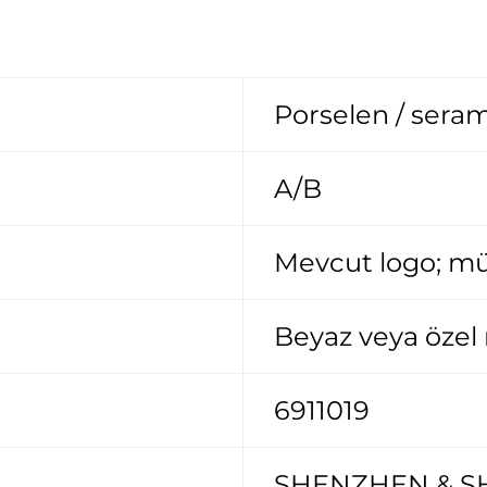
 
Porselen / sera
A/B
Mevcut logo; mü
Beyaz veya özel
6911019
SHENZHEN & S