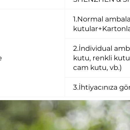
1.Normal ambala
kutular+Kartonla
2.İndividual amb
e
kutu, renkli kut
cam kutu, vb.)
3.İhtiyacınıza gö