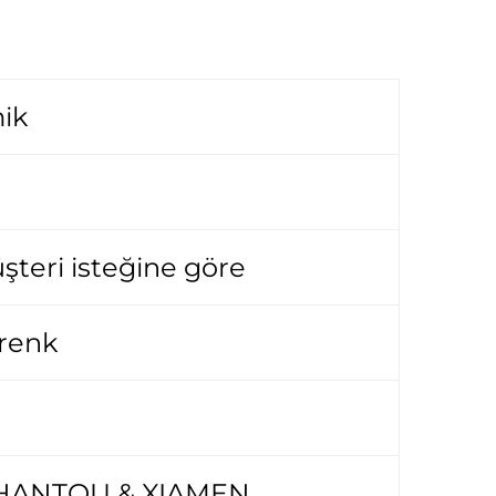
mik
şteri isteğine göre
 renk
HANTOU & XIAMEN