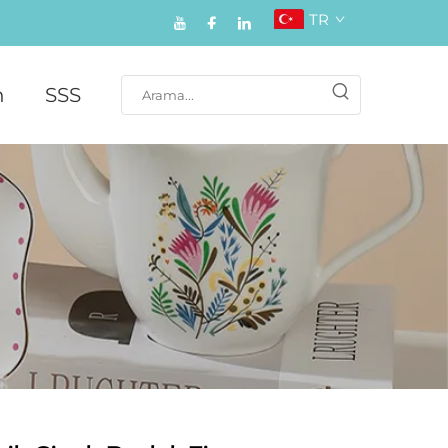
TR
n
SSS