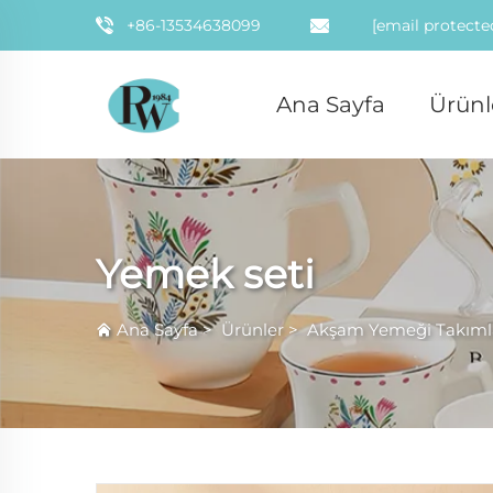
+86-13534638099
[email protecte
Ana Sayfa
Ürünl
Yemek seti
Ana Sayfa
>
Ürünler
>
Akşam Yemeği Takıml