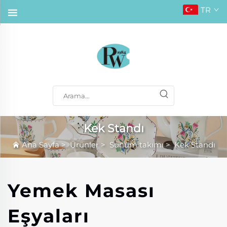
TR
Kek Standı
Ana Sayfa
>
Ürünler
>
Sunum takımı
>
Kek Standı
Yemek Masası
Eşyaları