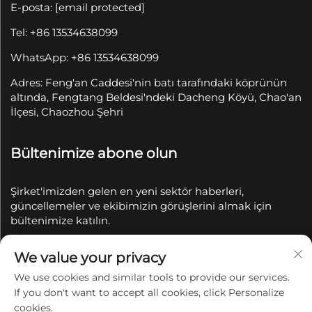
E-posta:
[email protected]
Tel: +86 13534638099
WhatsApp: +86 13534638099
Adres: Feng'an Caddesi'nin batı tarafındaki köprünün
altında, Fengtang Beldesi'ndeki Dacheng Köyü, Chao'an
İlçesi, Chaozhou Şehri
Bültenimize abone olun
Şirket'imizden gelen en yeni sektör haberleri,
güncellemeler ve ekibimizin görüşlerini almak için
bültenimize katılın.
We value your privacy
Abone Ol
We use cookies and similar tools to provide our services.
If you don't want to accept all cookies, click Personalize
Telif Hakkı © 2025 Chaozhou Qianyue Seramik Sanayi
cookies.