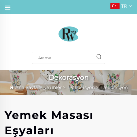
TR
Dekorasyon
Ana Sayfa
>
Ürünler
>
Dekorasyon
>
Dekorasyon
Yemek Masası
Eşyaları