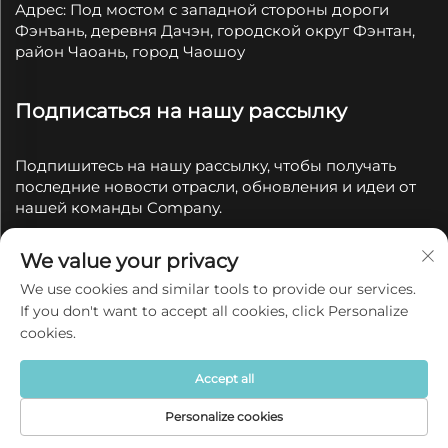
Адрес: Под мостом с западной стороны дороги
Фэнъань, деревня Дачэн, городской округ Фэнтан,
район Чаоань, город Чаошоу
Подписаться на нашу рассылку
Подпишитесь на нашу рассылку, чтобы получать
последние новости отрасли, обновления и идеи от
нашей команды Company.
We value your privacy
Подписаться
We use cookies and similar tools to provide our services.
If you don't want to accept all cookies, click Personalize
Все права защищены © 2025 Chaozhou Qianyue
cookies.
Ceramics Co., Ltd.
Политика конфиденциальности
Accept all
Personalize cookies
Домашняя
Продукт
О
КОНТАКТЫ