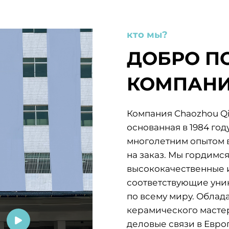
кто мы?
ДОБРО П
КОМПАН
Компания Chaozhou Qia
основанная в 1984 год
многолетним опытом 
на заказ. Мы гордимся
высококачественные 
соответствующие уни
по всему миру. Облад
керамического мастер
деловые связи в Евр