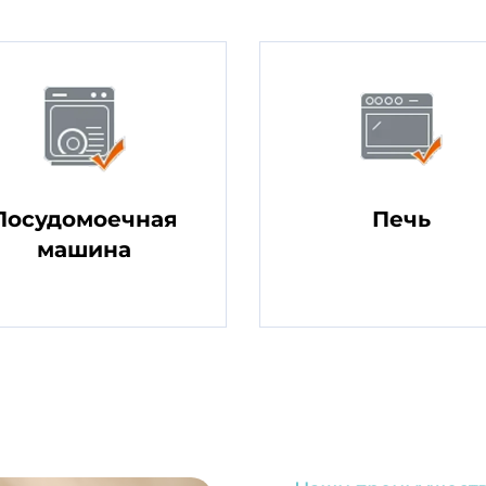
Посудомоечная
Печь
машина