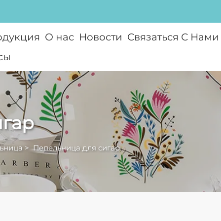
одукция
О нас
Новости
Связаться С Нами
сы
игар
ьница
>
Пепельница для сигар