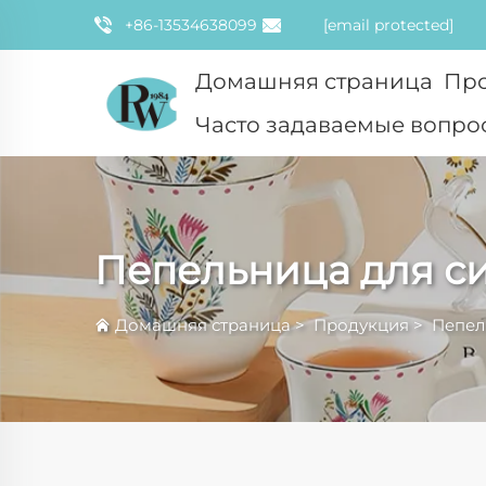
+86-13534638099
[email protected]
Домашняя страница
Пр
Часто задаваемые вопро
Пепельница для с
Домашняя страница
>
Продукция
>
Пепел