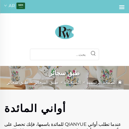
AR
طبق سجائر
الصفحة الرئيسية
>
المنتجات
>
طبق السجائر
>
طبق سجائر
أواني المائدة
عندما تطلب أواني QIANYUE للمائدة باسمها، فإنك تحصل على