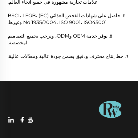
علامات تجارية مشهورة في جميع أنحاء العالم.
٤. حاصل على شهادات الفحص الغذائي BSCI، LFGB، (EC)
No 1935/2004، ISO 9001، ISO45001 وغيرها.
٥. نوفر خدمة OEM وODM، ونرحب بجميع التصاميم
المخصصة.
٦. خط إنتاج محترف ودقيق يضمن جودة عالية ومعدّلات عالية.