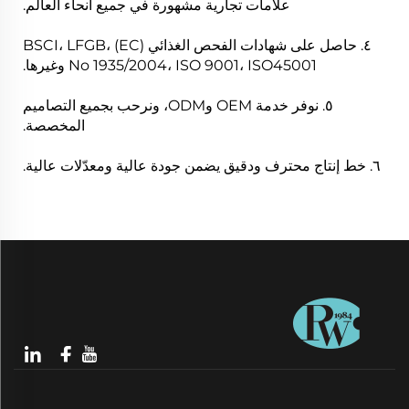
علامات تجارية مشهورة في جميع أنحاء العالم.
٤. حاصل على شهادات الفحص الغذائي BSCI، LFGB، (EC)
No 1935/2004، ISO 9001، ISO45001 وغيرها.
٥. نوفر خدمة OEM وODM، ونرحب بجميع التصاميم
المخصصة.
٦. خط إنتاج محترف ودقيق يضمن جودة عالية ومعدّلات عالية.