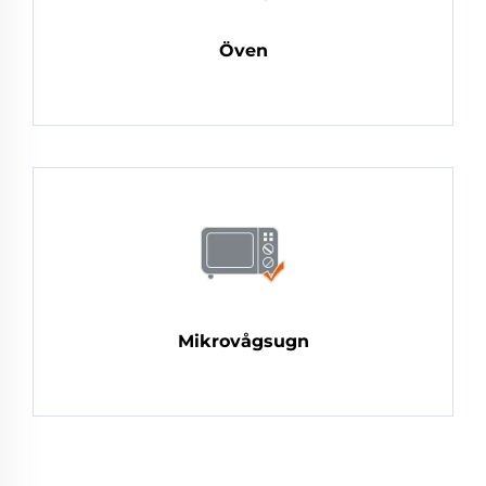
Öven
Mikrovågsugn