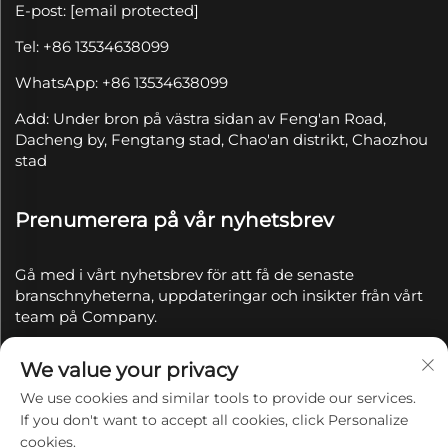
E-post:
[email protected]
Tel: +86 13534638099
WhatsApp: +86 13534638099
Add: Under bron på västra sidan av Feng'an Road,
Dacheng by, Fengtang stad, Chao'an distrikt, Chaozhou
stad
Prenumerera på vår nyhetsbrev
Gå med i vårt nyhetsbrev för att få de senaste
branschnyheterna, uppdateringar och insikter från vårt
team på Company.
We value your privacy
Prenumerera
We use cookies and similar tools to provide our services.
If you don't want to accept all cookies, click Personalize
Copyright © 2025 av Chaozhou Qianyue Ceramics Co.,
cookies.