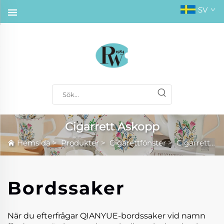
SV
Cigarrett Askopp
Hemsida
>
Produkter
>
Cigarettfönster
>
Cigarrett Askopp
Bordssaker
När du efterfrågar QIANYUE-bordssaker vid namn