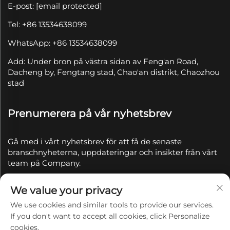
E-post:
[email protected]
Tel: +86 13534638099
WhatsApp: +86 13534638099
Add: Under bron på västra sidan av Feng'an Road,
Dacheng by, Fengtang stad, Chao'an distrikt, Chaozhou
stad
Prenumerera på vår nyhetsbrev
Gå med i vårt nyhetsbrev för att få de senaste
branschnyheterna, uppdateringar och insikter från vårt
team på Company.
We value your privacy
Prenumerera
We use cookies and similar tools to provide our services.
If you don't want to accept all cookies, click Personalize
Copyright © 2025 av Chaozhou Qianyue Ceramics Co.,
cookies.