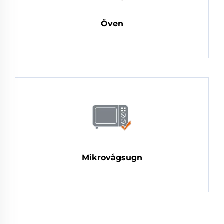
Öven
Mikrovågsugn