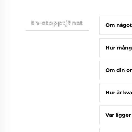
En-stopptjänst
Om något 
Hur många
Om din or
Hur är kva
Var ligger