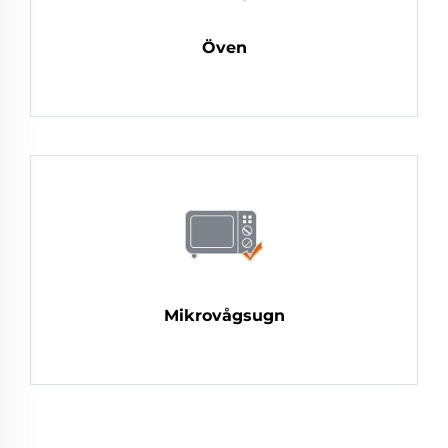
Öven
Mikrovågsugn