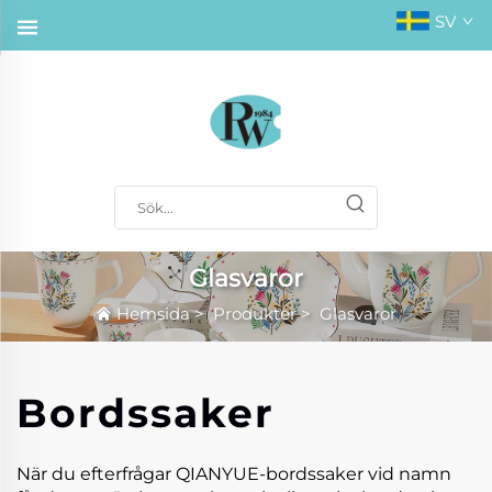
SV
Glasvaror
Hemsida
>
Produkter
>
Glasvaror
Bordssaker
När du efterfrågar QIANYUE-bordssaker vid namn