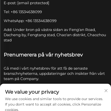
E-post:
[email protected]
Tel: +86 13534638099
WhatsApp: +86 13534638099
Add: Under bron på västra sidan av Feng'an Road,
Dacheng by, Fengtang stad, Chao'an distrikt, Chaozhou
stad
Prenumerera på vår nyhetsbrev
Gå med i vårt nyhetsbrev för att få de senaste
branschnyheterna, uppdateringar och insikter från vårt
team på Company.
We value your privacy
Prenumerera
We use cookies and similar tools to provide our services.
If you don't want to accept all cookies, click Personalize
Copyright © 2025 av Chaozhou Qianyue Ceramics Co.,
cookies.