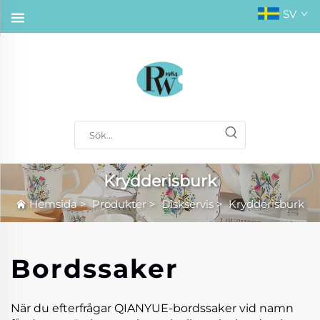
SV
Krydderisburk
Hemsida
>
Produkter
>
Diskservis
>
Krydderisburk
Bordssaker
När du efterfrågar QIANYUE-bordssaker vid namn