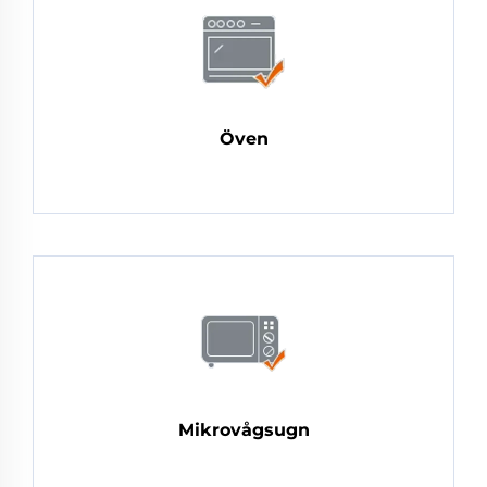
Öven
Mikrovågsugn