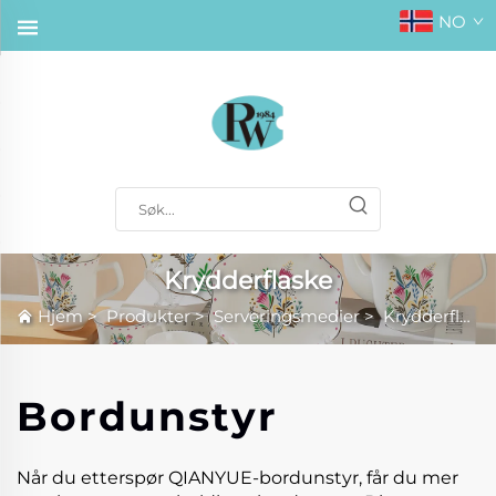
NO
Krydderflaske
Hjem
>
Produkter
>
Serveringsmedier
>
Krydderflaske
Bordunstyr
Når du etterspør QIANYUE-bordunstyr, får du mer