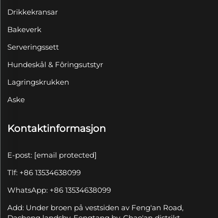
Drikkekransar
Bakeverk
Serveringssett
Hundeskål & Fôringsutstyr
Lagringskrukken
Aske
Kontaktinformasjon
E-post:
[email protected]
Tlf: +86 13534638099
WhatsApp: +86 13534638099
Add: Under broen på vestsiden av Feng'an Road,
Dacheng landsby, Fengtang by, Chao'an distrikt,