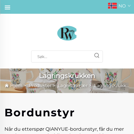
NO
Lagringskrukken
Hjem
>
Produkter
>
Lagringsgjær
>
Lagringskrukken
Bordunstyr
Når du etterspør QIANYUE-bordunstyr, får du mer