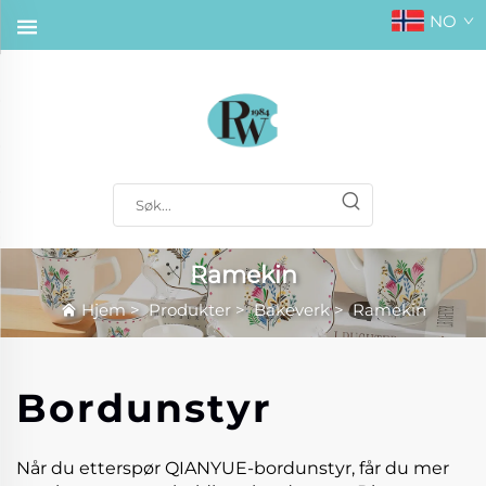
NO
Ramekin
Hjem
>
Produkter
>
Bakeverk
>
Ramekin
Bordunstyr
Når du etterspør QIANYUE-bordunstyr, får du mer