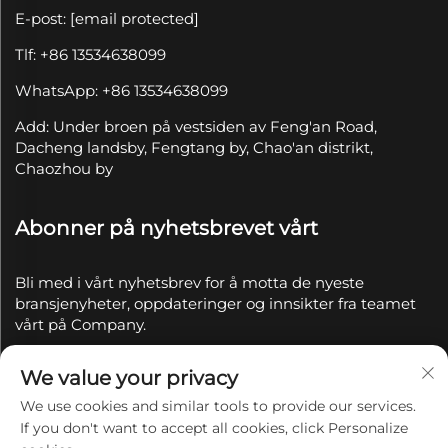
E-post:
[email protected]
Tlf: +86 13534638099
WhatsApp: +86 13534638099
Add: Under broen på vestsiden av Feng'an Road,
Dacheng landsby, Fengtang by, Chao'an distrikt,
Chaozhou by
Abonner på nyhetsbrevet vårt
Bli med i vårt nyhetsbrev for å motta de nyeste
bransjenyheter, oppdateringer og innsikter fra teamet
vårt på Company.
We value your privacy
Abonner
We use cookies and similar tools to provide our services.
If you don't want to accept all cookies, click Personalize
Copyright © 2025 av Chaozhou Qianyue Ceramics Co.,