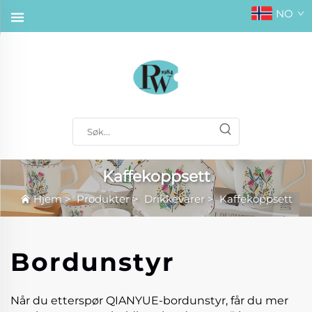
NO
Kaffekoppsett
Hjem
>
Produkter
>
Drikkevarer
>
Kaffekoppsett
Bordunstyr
Når du etterspør QIANYUE-bordunstyr, får du mer