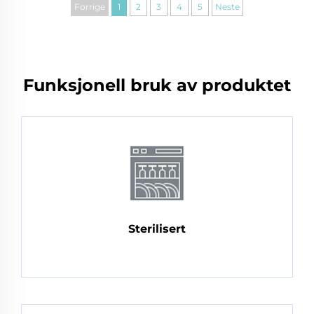
Forrige
1
2
3
4
5
Neste
Funksjonell bruk av produktet
Sterilisert