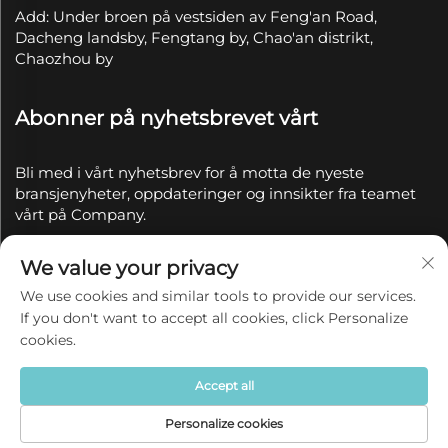
Add: Under broen på vestsiden av Feng'an Road,
Dacheng landsby, Fengtang by, Chao'an distrikt,
Chaozhou by
Abonner på nyhetsbrevet vårt
Bli med i vårt nyhetsbrev for å motta de nyeste
bransjenyheter, oppdateringer og innsikter fra teamet
vårt på Company.
We value your privacy
Abonner
We use cookies and similar tools to provide our services.
If you don't want to accept all cookies, click Personalize
Copyright © 2025 av Chaozhou Qianyue Ceramics Co.,
cookies.
Ltd.
Personvernerklæring
Accept all
Personalize cookies
Hjem
Produkt
Om
KONTAKT