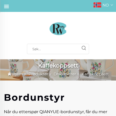
NO
Kaffekoppsett
Hjem
>
Produkter
>
Drikkevarer
>
Kaffekoppsett
Bordunstyr
Når du etterspør QIANYUE-bordunstyr, får du mer