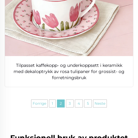
Tilpasset kaffekopp- og underkoppsett i keramikk
med dekaloptrykk av rosa tulipaner for grossist- og
forretningsbruk
Forrige
1
2
3
4
5
Neste
Funksjonell bruk av produktet