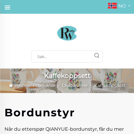
NO
Kaffekoppsett
Hjem
>
Produkter
>
Drikkevarer
>
Kaffekoppsett
Bordunstyr
Når du etterspør QIANYUE-bordunstyr, får du mer