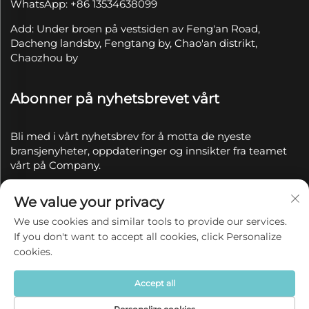
WhatsApp: +86 13534638099
Add: Under broen på vestsiden av Feng'an Road,
Dacheng landsby, Fengtang by, Chao'an distrikt,
Chaozhou by
Abonner på nyhetsbrevet vårt
Bli med i vårt nyhetsbrev for å motta de nyeste
bransjenyheter, oppdateringer og innsikter fra teamet
vårt på Company.
We value your privacy
Abonner
We use cookies and similar tools to provide our services.
If you don't want to accept all cookies, click Personalize
Copyright © 2025 av Chaozhou Qianyue Ceramics Co.,
cookies.
Ltd.
Personvernerklæring
Accept all