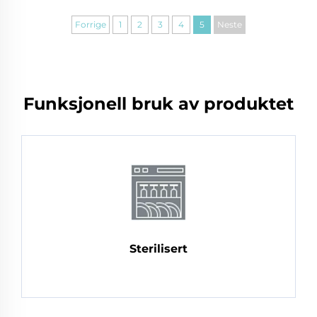
Forrige
1
2
3
4
5
Neste
Funksjonell bruk av produktet
Sterilisert