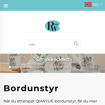
NO
Smykkedeko
Hjem
>
Produkter
>
Dekorasjon
>
Smykkedeko
Bordunstyr
Når du etterspør QIANYUE-bordunstyr, får du mer