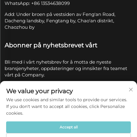
WhatsApp: +86 13534638099
Add: Under broen på vestsiden av Feng'an Road,
Dacheng landsby, Fengtang by, Chao'an distrikt,
Chaozhou by
Abonner på nyhetsbrevet vårt
Bli med i vårt nyhetsbrev for å motta de nyeste
bransjenyheter, oppdateringer og innsikter fra teamet
vårt på Company.
We value your privacy
Abonner
We use cookies and similar tools to provide our services.
If you don't want to accept all cookies, click Personalize
Copyright © 2025 av Chaozhou Qianyue Ceramics Co.,
cookies.
Ltd.
Personvernerklæring
Accept all