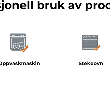
jonell bruk av pro
Oppvaskmaskin
Stekeovn