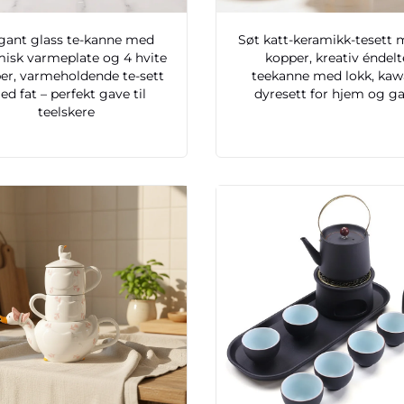
gant glass te-kanne med
Søt katt-keramikk-tesett 
isk varmeplate og 4 hvite
kopper, kreativ éndelt
er, varmeholdende te-sett
teekanne med lokk, kawa
d fat – perfekt gave til
dyresett for hjem og g
teelskere