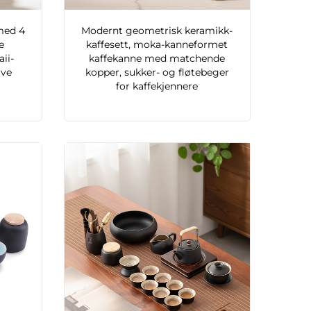
med 4
Modernt geometrisk keramikk-
e
kaffesett, moka-kanneformet
ii-
kaffekanne med matchende
ave
kopper, sukker- og fløtebeger
for kaffekjennere