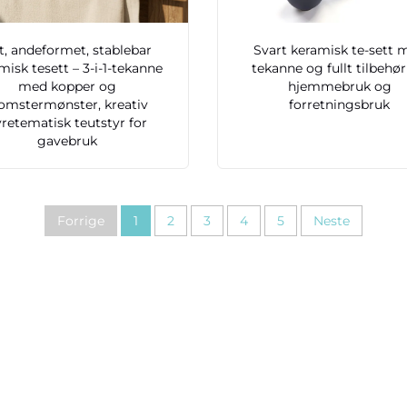
t, andeformet, stablebar
Svart keramisk te-sett 
misk tesett – 3-i-1-tekanne
tekanne og fullt tilbehør
med kopper og
hjemmebruk og
omstermønster, kreativ
forretningsbruk
retematisk teutstyr for
gavebruk
Forrige
1
2
3
4
5
Neste