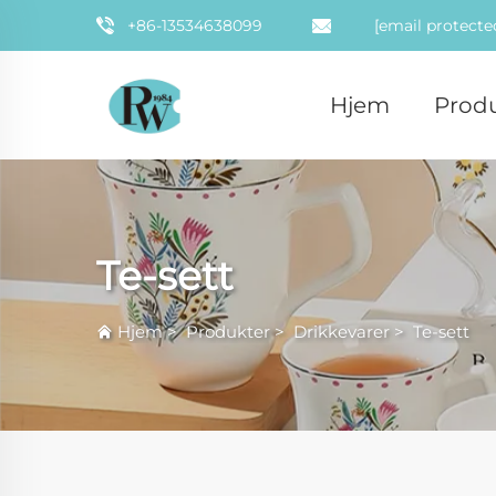
+86-13534638099
[email protecte
Hjem
Prod
Te-sett
Hjem
>
Produkter
>
Drikkevarer
>
Te-sett