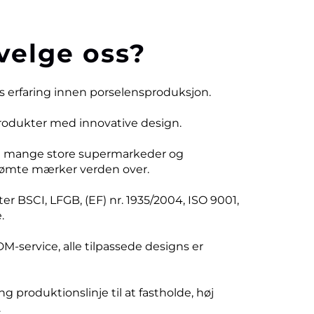
velge oss?
rs erfaring innen porselensproduksjon.
produkter med innovative design.
d mange store supermarkeder og
ømte mærker verden over.
er BSCI, LFGB, (EF) nr. 1935/2004, ISO 9001,
.
DM-service, alle tilpassede designs er
ng produktionslinje til at fastholde, høj
.